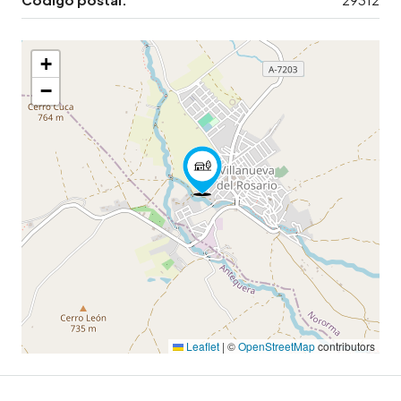
+
−
Leaflet
|
©
OpenStreetMap
contributors