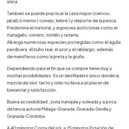
única.
También se puede practicar la caza mayor (ciervos,
jabalí) ó menor ( conejo, liebre ) y deporte de la pesca.
Predomina el matorral, y especies autóctonas como el
matagallo, romero, tomillo y retama.
Alberga numerosas especies protegidas como él águila
perdicera, él búho real, el azor y el rabilargo; además
de mamíferos como la jineta y la gruña.
Dependiendo para el fin que se compre tiene muy y
muchas posibilidades. Es un desfiladero único donde la
mezcla de olor, tacto y oído no lleva a un placer de
bienestar y satisfacción.
Buena accesibilidad , zona tranquila y soleada y a poca
distancia autovía Málaga-Granada, Granada-Sevilla y
Granada-Córdoba.
A 40 minutos Costa del sol, a 25 minutos Estación de