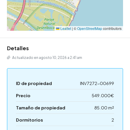
Leaflet
|
©
OpenStreetMap
contributors
Detalles
Actualizado en agosto 10, 2026 a 2:41 am
ID de propiedad
INV7272-00699
Precio
549.000€
Tamaño de propiedad
85.00 m²
Dormitorios
2