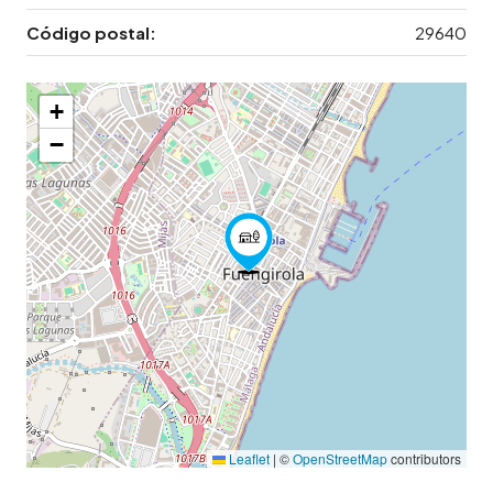
Código postal:
29640
+
−
Leaflet
|
©
OpenStreetMap
contributors