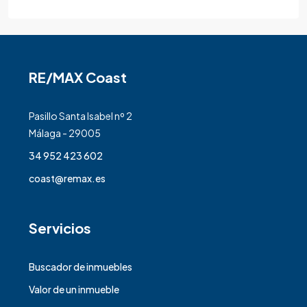
RE/MAX Coast
Pasillo Santa Isabel nº 2
Málaga - 29005
34 952 423 602
coast@remax.es
Servicios
Buscador de inmuebles
Valor de un inmueble