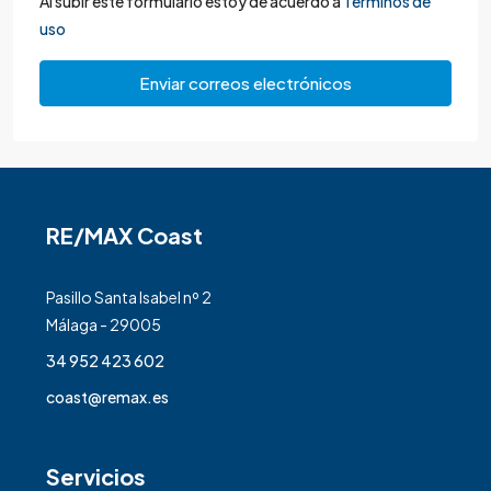
Al subir este formulario estoy de acuerdo a
Términos de
uso
Enviar correos electrónicos
RE/MAX Coast
Pasillo Santa Isabel nº 2
Málaga - 29005
34 952 423 602
coast@remax.es
Servicios