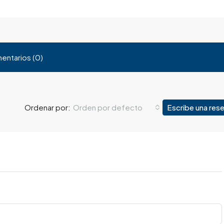
entarios (0)
Orden por defecto
Escribe una res
Ordenar por: