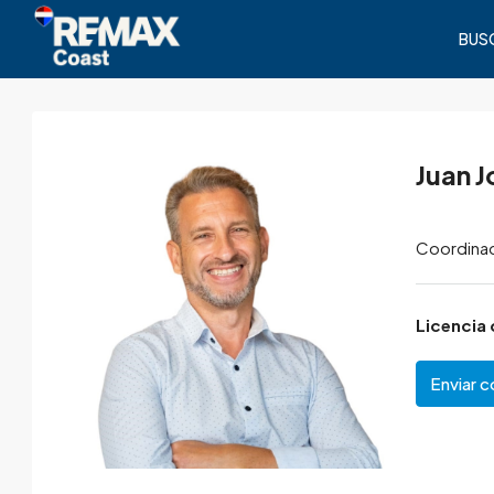
BUS
Juan J
Coordinad
Licencia 
Enviar c