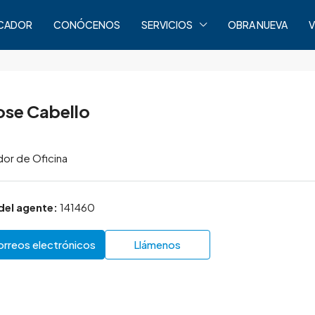
CADOR
CONÓCENOS
SERVICIOS
OBRA NUEVA
V
ose Cabello
or de Oficina
del agente:
141460
orreos electrónicos
Llámenos