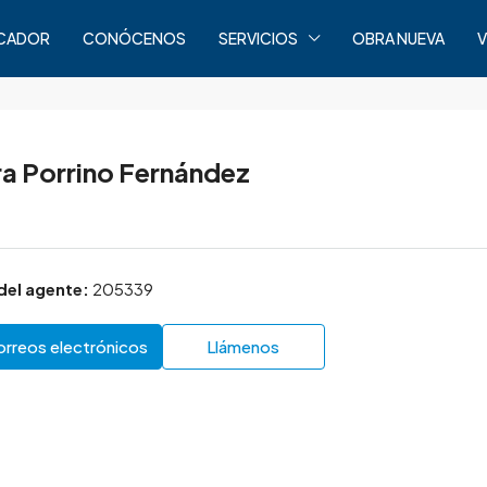
CADOR
CONÓCENOS
SERVICIOS
OBRA NUEVA
V
a Porrino Fernández
del agente:
205339
orreos electrónicos
Llámenos