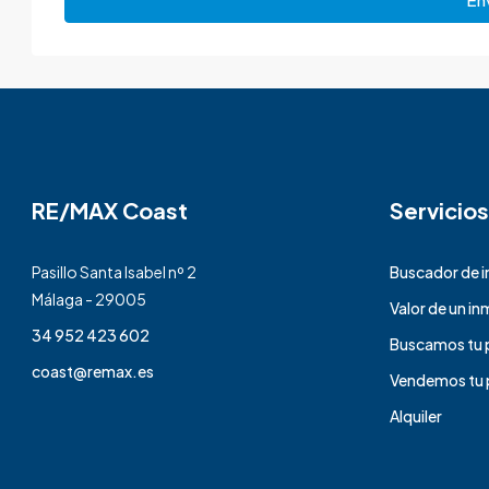
RE/MAX Coast
Servicios
Pasillo Santa Isabel nº 2
Buscador de 
Málaga - 29005
Valor de un i
34 952 423 602
Buscamos tu 
coast@remax.es
Vendemos tu 
Alquiler