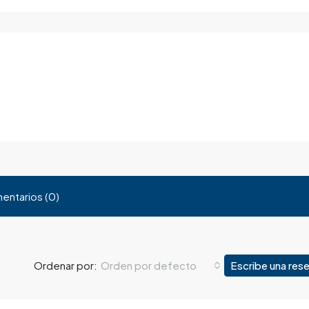
entarios (0)
Orden por defecto
Escribe una res
Ordenar por: