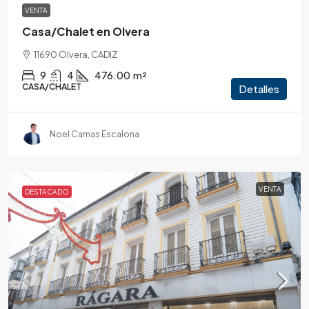
VENTA
Casa/Chalet en Olvera
11690 Olvera, CADIZ
9
4
476.00
m²
CASA/CHALET
Detalles
Noel Camas Escalona
VENTA
DESTACADO