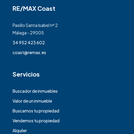
RE/MAX Coast
Pasillo Santa Isabel nº 2
Málaga - 29005
34 952 423 602
coast@remax.es
Servicios
Buscador de inmuebles
Valor de un inmueble
Buscamos tu propiedad
Vendemos tu propiedad
Alquiler