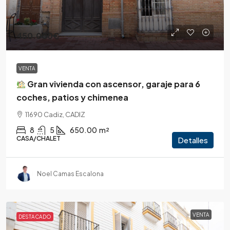
450.000€
VENTA
Gran vivienda con ascensor, garaje para 6
coches, patios y chimenea
11690 Cadiz, CADIZ
8
5
650.00
m²
CASA/CHALET
Detalles
Noel Camas Escalona
VENTA
DESTACADO