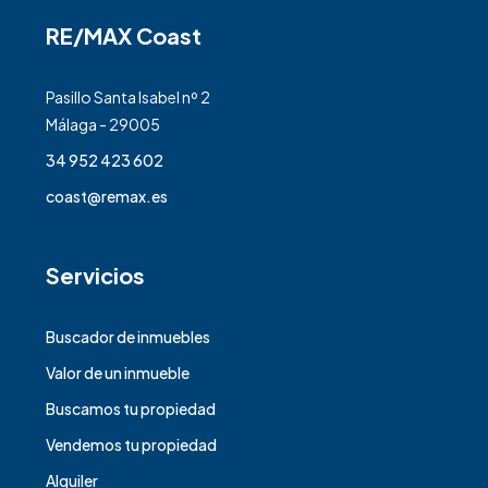
RE/MAX Coast
Pasillo Santa Isabel nº 2
Málaga - 29005
34 952 423 602
coast@remax.es
Servicios
Buscador de inmuebles
Valor de un inmueble
Buscamos tu propiedad
Vendemos tu propiedad
Alquiler