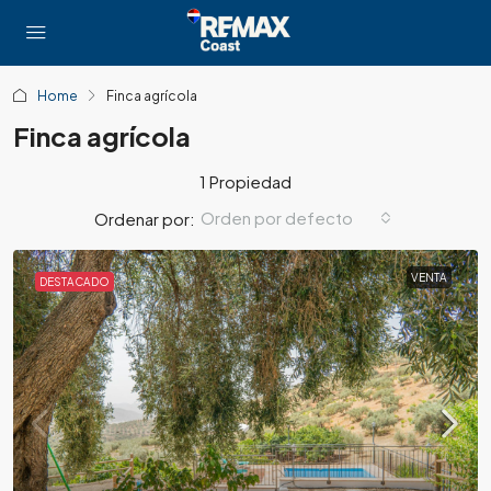
Home
Finca agrícola
Finca agrícola
1 Propiedad
Orden por defecto
Ordenar por:
VENTA
DESTACADO