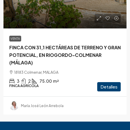
1.790.000€
VENTA
FINCA CON 31,1 HECTÁREAS DE TERRENO Y GRAN
POTENCIAL, EN RIOGORDO-COLMENAR
(MÁLAGA)
18183 Colmenar, MALAGA
3
2
75.00
m²
FINCA AGRÍCOLA
Detalles
María José León Arrebola