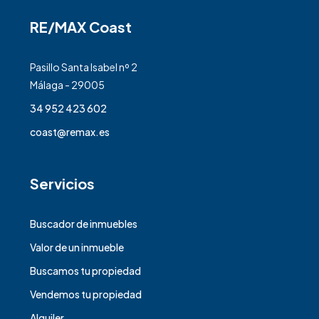
RE/MAX Coast
Pasillo Santa Isabel nº 2
Málaga - 29005
34 952 423 602
coast@remax.es
Servicios
Buscador de inmuebles
Valor de un inmueble
Buscamos tu propiedad
Vendemos tu propiedad
Alquiler