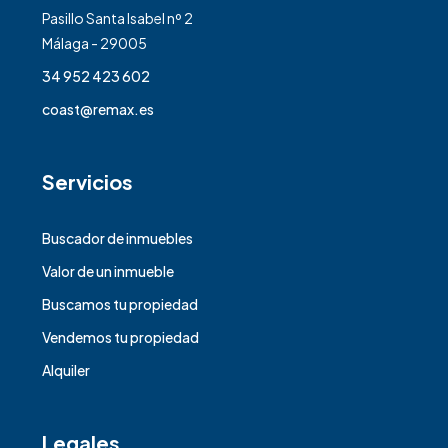
Pasillo Santa Isabel nº 2
Málaga - 29005
34 952 423 602
coast@remax.es
Servicios
Buscador de inmuebles
Valor de un inmueble
Buscamos tu propiedad
Vendemos tu propiedad
Alquiler
Legales