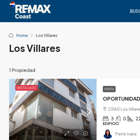
BUS
Home
Los Villares
Los Villares
1 Propiedad
DESTACADO
VENTA
23160 Los Villare
3
0
2
EDIFICIO
Paola Jopia