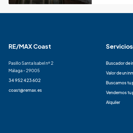
RE/MAX Coast
Servicios
Pasillo Santa Isabel nº 2
Buscador de 
Málaga - 29005
Valor de un i
34 952 423 602
Buscamos tu 
coast@remax.es
Vendemos tu 
Alquiler