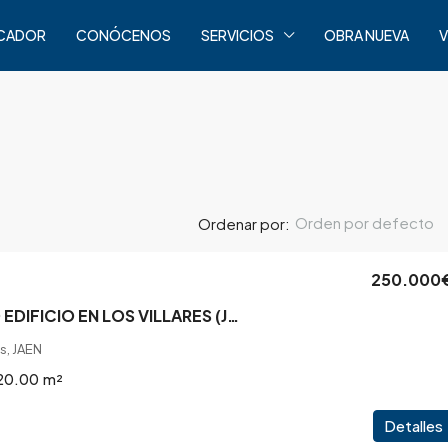
CADOR
CONÓCENOS
SERVICIOS
OBRA NUEVA
V
Orden por defecto
Ordenar por:
250.000
OPORTUNIDAD EDIFICIO EN LOS VILLARES (JAÉN)
s, JAEN
20.00
m²
Detalles