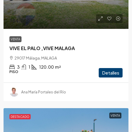
384.000€
VENTA
VIVE EL PALO ,VIVE MALAGA
29017 Málaga, MALAGA
3
1
120.00
m²
PISO
Detalles
Ana María Portales del Río
VENTA
DESTACADO