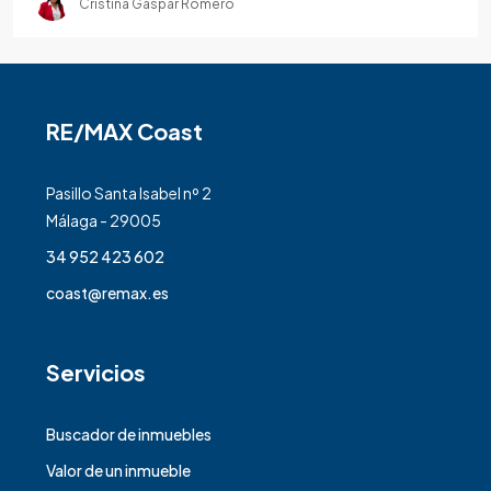
Cristina Gaspar Romero
RE/MAX Coast
Pasillo Santa Isabel nº 2
Málaga - 29005
34 952 423 602
coast@remax.es
Servicios
Buscador de inmuebles
Valor de un inmueble