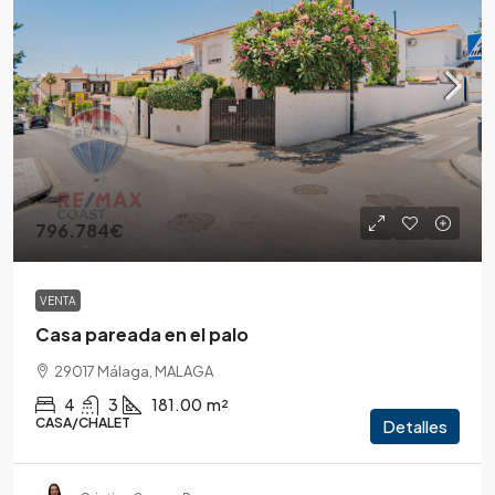
796.784€
VENTA
Casa pareada en el palo
29017 Málaga, MALAGA
4
3
181.00
m²
CASA/CHALET
Detalles