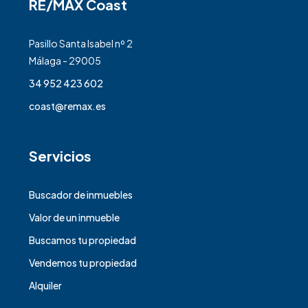
RE/MAX Coast
Pasillo Santa Isabel nº 2
Málaga - 29005
34 952 423 602
coast@remax.es
Servicios
Buscador de inmuebles
Valor de un inmueble
Buscamos tu propiedad
Vendemos tu propiedad
Alquiler