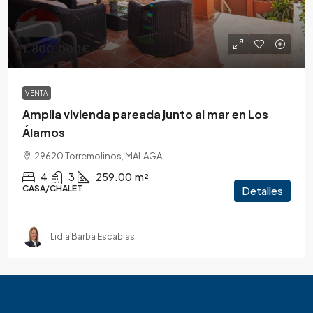
1.800.000€
VENTA
Amplia vivienda pareada junto al mar en Los
Álamos
29620 Torremolinos, MALAGA
4
3
259.00
m²
CASA/CHALET
Detalles
Lidia Barba Escabias